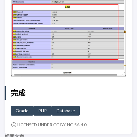
完成
Oracle
PHP
Database
LICENSED UNDER CC BY-NC-SA 4.0
相關文章