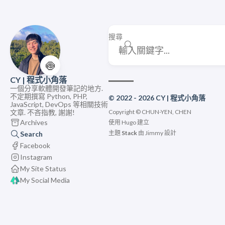
搜尋
🍥
CY | 程式小角落
一個分享軟體開發筆記的地方.
不定期撰寫 Python, PHP,
© 2022 - 2026 CY | 程式小角落
JavaScript, DevOps 等相關技術
文章. 不吝指教, 謝謝!
Copyright © CHUN-YEN, CHEN
Archives
使用
Hugo
建立
主題
Stack
由
Jimmy
設計
Search
Facebook
Instagram
My Site Status
My Social Media