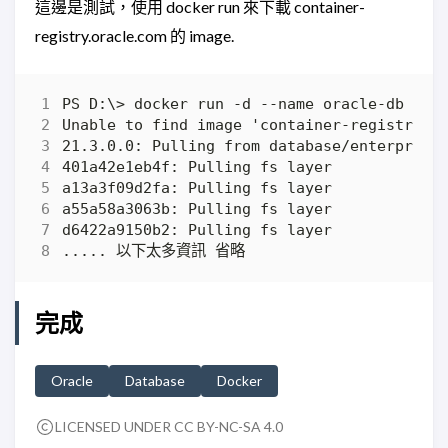
這邊是測試，使用 docker run 來下載 container-
registry.oracle.com 的 image.
完成
Oracle
Database
Docker
LICENSED UNDER CC BY-NC-SA 4.0