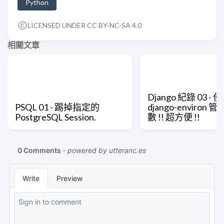
Python
LICENSED UNDER CC BY-NC-SA 4.0
相關文章
Django 紀錄 03 -
PSQL 01 - 踢掉指定的
django-environ
PostgreSQL Session.
數 !! 超方便 !!